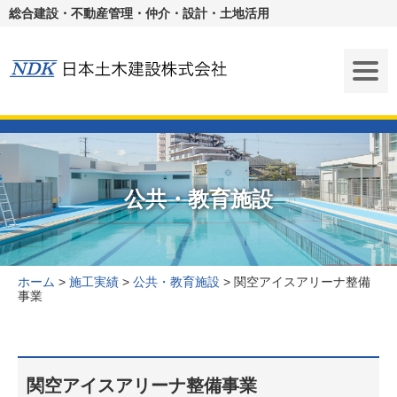
総合建設・不動産管理・仲介・設計・土地活用
公共・教育施設
ホーム
>
施工実績
>
公共・教育施設
>
関空アイスアリーナ整備
事業
関空アイスアリーナ整備事業